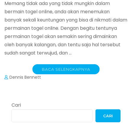
Memang tidak ada yang tidak mungkin dalam
bermain togel online, anda akan menemukan
banyak sekali keuntungan yang bisa di nikmati dalam
permainan togel online. Dengan begitu tentunya
permainan togel akan semakin sering dimainkan
oleh banyak kalangan, dan tentu saja hal tersebut
sudah sangat terwujud, dan …
BACA SELENGKAPNYA
Dennis Bennett
Cari
CARI