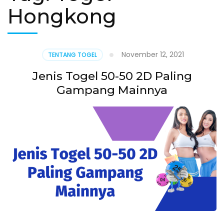
Hongkong
November 12, 2021
TENTANG TOGEL
Jenis Togel 50-50 2D Paling
Gampang Mainnya