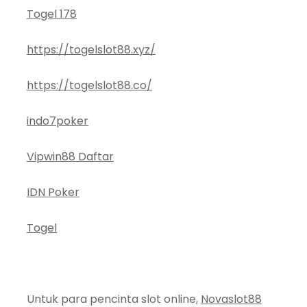
Togel 178
https://togelslot88.xyz/
https://togelslot88.co/
indo7poker
Vipwin88 Daftar
IDN Poker
Togel
Untuk para pencinta slot online,
Novaslot88