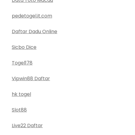
Data Toto Macau
pedetogel.it.com
Daftar Dadu Online
Sicbo Dice
Togel178
Vipwin88 Daftar
hk togel
Slot88
Live22 Daftar