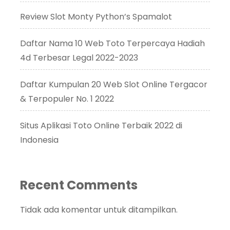
Review Slot Monty Python’s Spamalot
Daftar Nama 10 Web Toto Terpercaya Hadiah
4d Terbesar Legal 2022-2023
Daftar Kumpulan 20 Web Slot Online Tergacor
& Terpopuler No. 1 2022
Situs Aplikasi Toto Online Terbaik 2022 di
Indonesia
Recent Comments
Tidak ada komentar untuk ditampilkan.