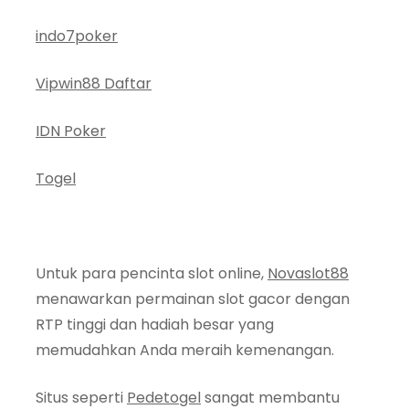
indo7poker
Vipwin88 Daftar
IDN Poker
Togel
Untuk para pencinta slot online,
Novaslot88
menawarkan permainan slot gacor dengan
RTP tinggi dan hadiah besar yang
memudahkan Anda meraih kemenangan.
Situs seperti
Pedetogel
sangat membantu