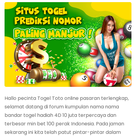
Hallo pecinta Togel Toto online pasaran terlengkap,
selamat datang di forum kumpulan nama nama
bandar togel hadiah 4D 10 juta terpercaya dan
terbesar min bet 100 perak Indonesia. Pada jaman
sekarang ini kita telah patut pintar-pintar dalam