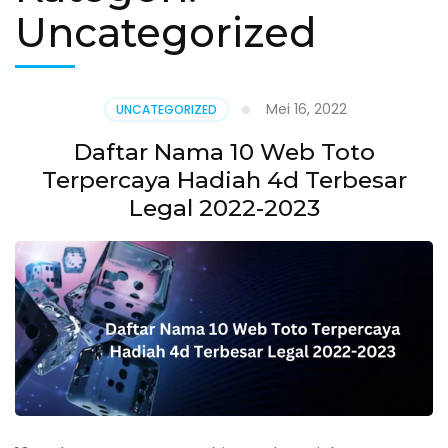
Uncategorized
Mei 16, 2022
UNCATEGORIZED
Daftar Nama 10 Web Toto
Terpercaya Hadiah 4d Terbesar
Legal 2022-2023