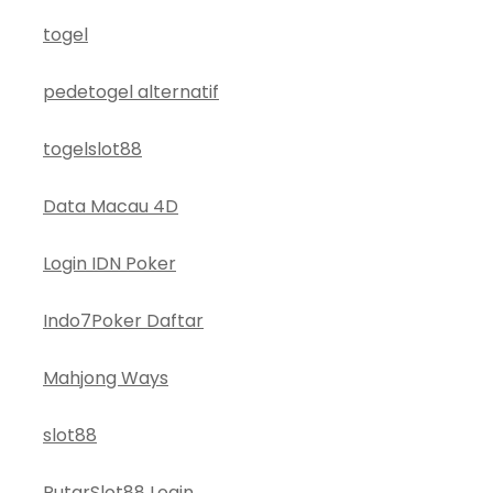
togel
pedetogel alternatif
togelslot88
Data Macau 4D
Login IDN Poker
Indo7Poker Daftar
Mahjong Ways
slot88
PutarSlot88 Login