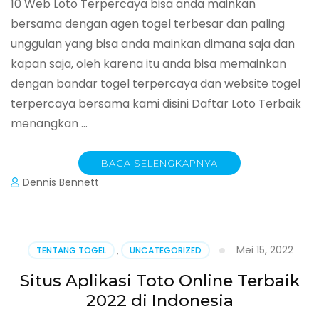
10 Web Loto Terpercaya bisa anda mainkan
bersama dengan agen togel terbesar dan paling
unggulan yang bisa anda mainkan dimana saja dan
kapan saja, oleh karena itu anda bisa memainkan
dengan bandar togel terpercaya dan website togel
terpercaya bersama kami disini Daftar Loto Terbaik
menangkan …
BACA SELENGKAPNYA
Dennis Bennett
Mei 15, 2022
TENTANG TOGEL
,
UNCATEGORIZED
Situs Aplikasi Toto Online Terbaik
2022 di Indonesia