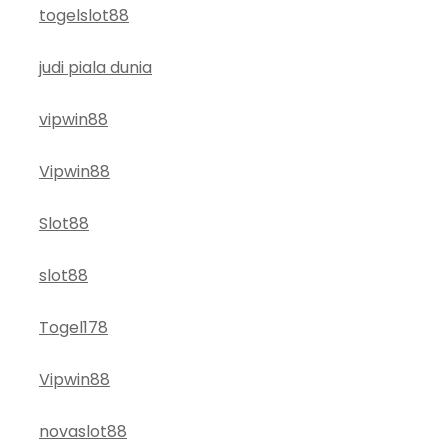
togelslot88
judi piala dunia
vipwin88
Vipwin88
Slot88
slot88
Togel178
Vipwin88
novaslot88