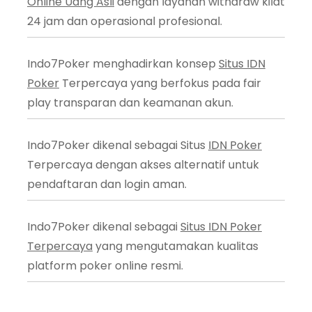
Online Uang Asli
dengan layanan withdraw kilat
24 jam dan operasional profesional.
Indo7Poker menghadirkan konsep
Situs IDN
Poker
Terpercaya yang berfokus pada fair
play transparan dan keamanan akun.
Indo7Poker dikenal sebagai Situs
IDN Poker
Terpercaya dengan akses alternatif untuk
pendaftaran dan login aman.
Indo7Poker dikenal sebagai
Situs IDN Poker
Terpercaya
yang mengutamakan kualitas
platform poker online resmi.