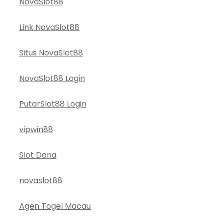
NovaSlot88
Link NovaSlot88
Situs NovaSlot88
NovaSlot88 Login
PutarSlot88 Login
vipwin88
Slot Dana
novaslot88
Agen Togel Macau