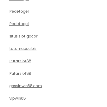
Pedetogel
Pedetogel
situs slot gacor
totomacau.biz
Putarslot88
Putarslot88
gasvipwin88.com
vipwin88