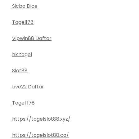
Sicbo Dice
Togel178
Vipwin88 Daftar
hk togel
Slot88
Live22 Daftar
Togel 178
https://togelslot88.xyz/
https://togelslot88.co/