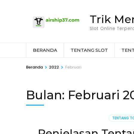
Lompat
ke
Trik Me
konten
(Tekan
Slot Online Terpe
Enter)
BERANDA
TENTANG SLOT
TEN
>
>
Beranda
2022
Februari
Bulan:
Februari 2
TENTANG T
Penjelasan Tenta