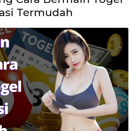
asi Termudah