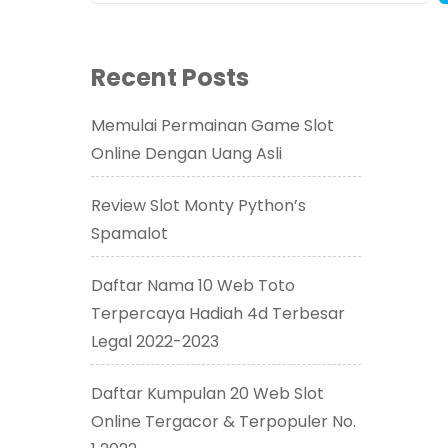
Recent Posts
Memulai Permainan Game Slot
Online Dengan Uang Asli
Review Slot Monty Python’s
Spamalot
Daftar Nama 10 Web Toto
Terpercaya Hadiah 4d Terbesar
Legal 2022-2023
Daftar Kumpulan 20 Web Slot
Online Tergacor & Terpopuler No.