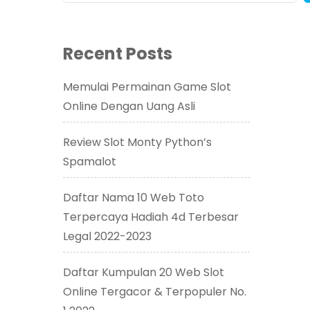
Recent Posts
Memulai Permainan Game Slot
Online Dengan Uang Asli
Review Slot Monty Python’s
Spamalot
Daftar Nama 10 Web Toto
Terpercaya Hadiah 4d Terbesar
Legal 2022-2023
Daftar Kumpulan 20 Web Slot
Online Tergacor & Terpopuler No.