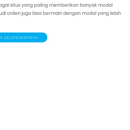
 sebagai situs yang paling memberikan banyak modal
i onlien juga bisa bermain dengan modal yang lebih
A SELENGKAPNYA