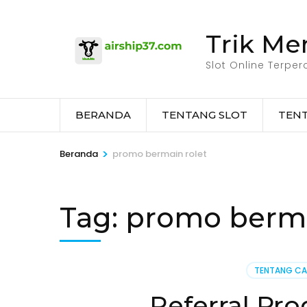
Lompat
ke
Trik Me
konten
(Tekan
Slot Online Terpe
Enter)
BERANDA
TENTANG SLOT
TEN
>
Beranda
promo bermain rolet
Tag:
promo berma
TENTANG CA
Referral Pr