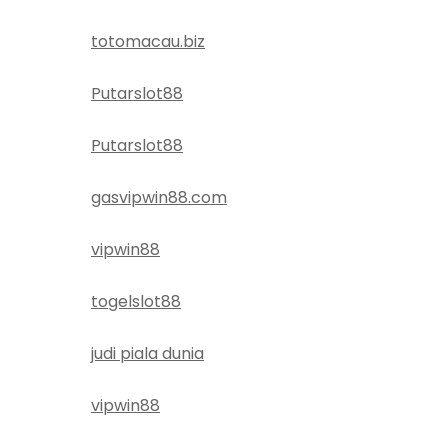
totomacau.biz
Putarslot88
Putarslot88
gasvipwin88.com
vipwin88
togelslot88
judi piala dunia
vipwin88