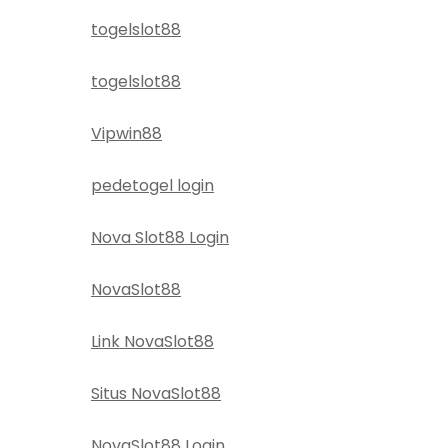
togelslot88
togelslot88
Vipwin88
pedetogel login
Nova Slot88 Login
NovaSlot88
Link NovaSlot88
Situs NovaSlot88
NovaSlot88 Login