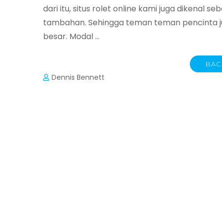
dari itu, situs rolet online kami juga dikenal
tambahan. Sehingga teman teman pencinta jud
besar. Modal …
BAC
Dennis Bennett