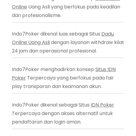
Online
Uang Asli yang berfokus pada keadilan
dan profesionalisme.
Indo7Poker dikenal luas sebagai Situs
Dadu
Online Uang Asli
dengan layanan withdraw kilat
24 jam dan operasional profesional.
Indo7Poker menghadirkan konsep
Situs IDN
Poker
Terpercaya yang berfokus pada fair
play transparan dan keamanan akun.
Indo7Poker dikenal sebagai Situs
IDN Poker
Terpercaya dengan akses alternatif untuk
pendaftaran dan login aman.