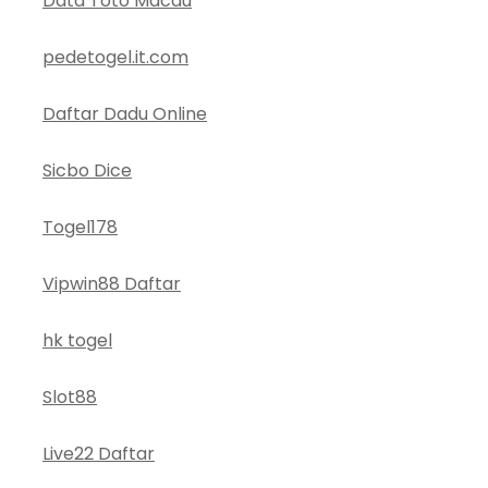
Data Toto Macau
pedetogel.it.com
Daftar Dadu Online
Sicbo Dice
Togel178
Vipwin88 Daftar
hk togel
Slot88
Live22 Daftar