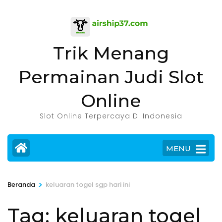
Lompat
ke
konten
(Tekan
Trik Menang
Enter)
Permainan Judi Slot
Online
Slot Online Terpercaya Di Indonesia
MENU
>
Beranda
keluaran togel sgp hari ini
Tag:
keluaran togel