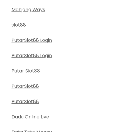
Mahjong Ways
slot88
PutarSlot88 Login
PutarSlot88 Login
Putar Slot88
PutarSlot88
PutarSlot88
Dadu Online Live