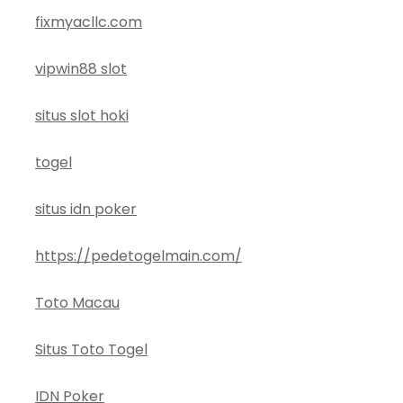
fixmyacllc.com
vipwin88 slot
situs slot hoki
togel
situs idn poker
https://pedetogelmain.com/
Toto Macau
Situs Toto Togel
IDN Poker