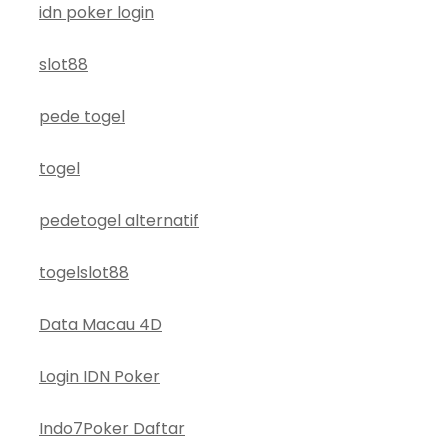
idn poker login
slot88
pede togel
togel
pedetogel alternatif
togelslot88
Data Macau 4D
Login IDN Poker
Indo7Poker Daftar