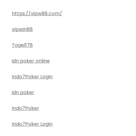
https://vipw88.com/
vipwin88
Togel178
idn poker online
Indo7Poker Login
idn poker
Indo7Poker
Indo7Poker Login