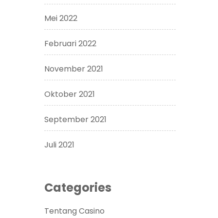
Mei 2022
Februari 2022
November 2021
Oktober 2021
September 2021
Juli 2021
Categories
Tentang Casino