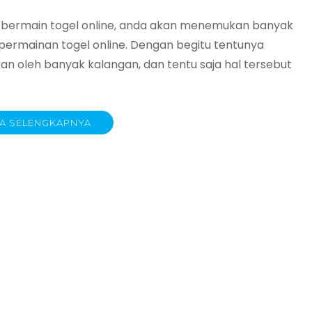
 bermain togel online, anda akan menemukan banyak
 permainan togel online. Dengan begitu tentunya
an oleh banyak kalangan, dan tentu saja hal tersebut
A SELENGKAPNYA