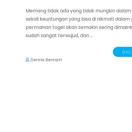
Memang tidak ada yang tidak mungkin dalam
sekali keuntungan yang bisa di nikmati dalam
permainan togel akan semakin sering dimaink
sudah sangat terwujud, dan …
BAC
Dennis Bennett