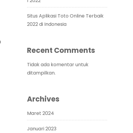
1 2022
Situs Aplikasi Toto Online Terbaik
2022 di Indonesia
a
Recent Comments
Tidak ada komentar untuk
ditampilkan.
Archives
Maret 2024
Januari 2023