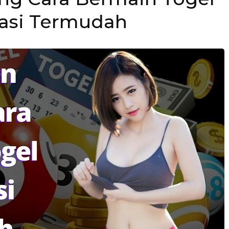
asi Termudah