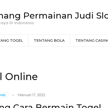
nang Permainan Judi Slo
rcaya Di Indonesia
TANG TOGEL
TENTANG BOLA
TENTANG CASIN
l Online
Februari 17, 2022
OGEL
ng Cara Bermain Togel