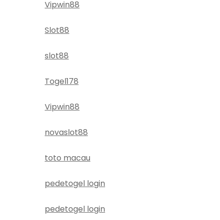
Vipwin88
Slot88
slot88
Togel178
Vipwin88
novaslot88
toto macau
pedetogel login
pedetogel login