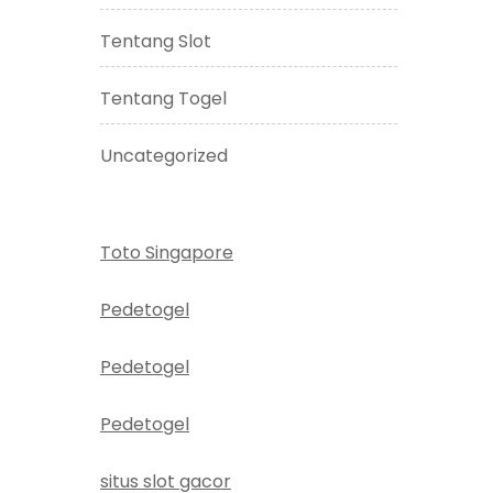
Tentang Slot
Tentang Togel
Uncategorized
Toto Singapore
Pedetogel
Pedetogel
Pedetogel
situs slot gacor